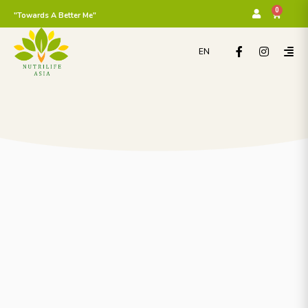
0
"Towards A Better Me"
EN